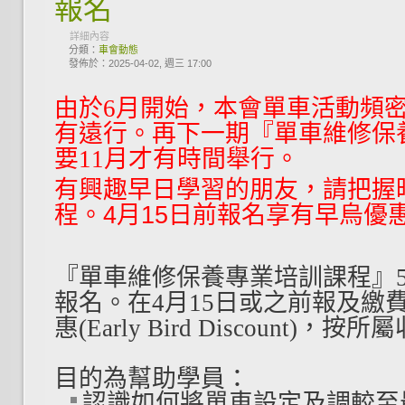
報名
詳細內容
分類：
車會動態
發佈於：2025-04-02, 週三 17:00
由於6月開始，本會單車活動頻密
有遠行。再
下一期『單車維修保
要11月才有時間舉行。
有興趣早日學習的朋友，請把握
程。
4月15日前報名享有早烏優
『單車維修保養專業培訓課程』
報名。在4月15日或之前報及繳
惠(Early Bird Discount)，
目的為幫助學員：
認識如何將單車設定及調較至