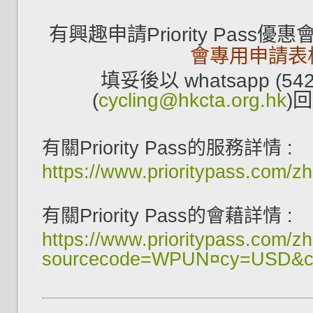
有興趣申請Priority Pass
會專用申請表
填妥後以 whatsapp (54
(
cycling@hkcta.org.hk
)
有關Priority Pass的服務詳情 :
https://www.prioritypass.com/z
有關Priority Pass的會藉詳情 :
https://www.prioritypass.com/z
sourcecode=WPUN¤cy=USD&c