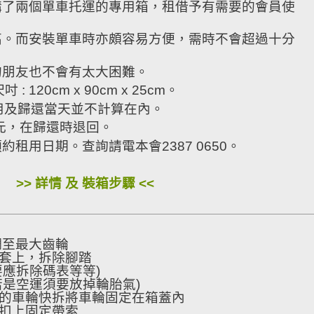
購了兩個單車托運的專用箱，租借予有需要的會員使
高。而安裝單車時亦頗容易方便，需時不會超過十分
的朋友也不會有太大困難。
吋 : 120cm x 90cm x 25cm。
用及歸還當天並不計算在內。
0元，在歸還時退回。
租用日期。查詢請電本會2387 0650。
>> 詳情 及 裝箱步驟 <<
調至最大齒輪
套上，拆除腳踏
要應拆除碼表等等)
若是空運須要放掉輪胎氣)
的車輪快拆將車輪固定在箱蓋內
扣上固定帶索