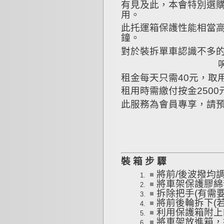
有見及此，本會特別選
用。
此托運箱保護性能相當
鐘。
對於裝拆單車認識不多
呎
租金每天只需40元，取
租用時需繳付按金250
此服務為會員專享，請預約
裝 箱 步 驟
將前/後波撥均
將車架保護膠綿
拆除把手(有需
將前後輪拆下(
利用保護箱附上
將車架放進箱，