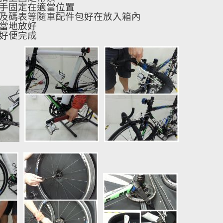
手固定在適當位置
及碼表等隨車配件包好在放入箱內
當地放好
好便完成