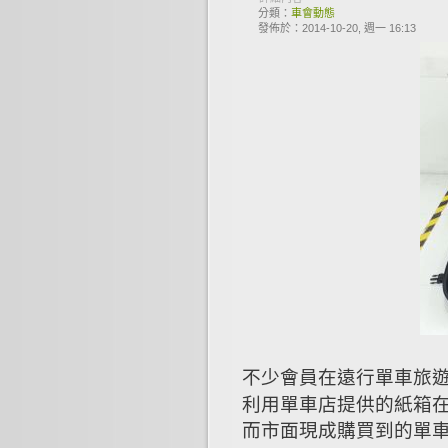
分類：
車會動態
發佈於：2014-10-20, 週一 16:13
不少會員在遠行單車旅
利用單車店提供的紙箱
而市面現成購買到的單