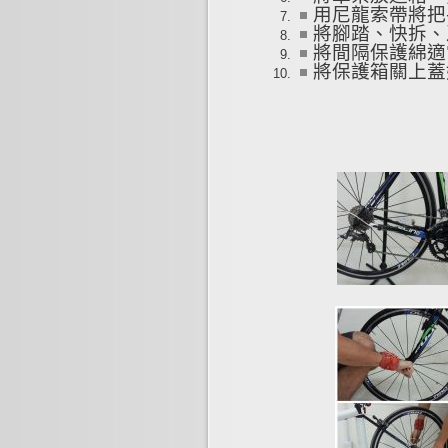
用尼龍索帶將把
將腳踏、快拆、
將間隔保護綿適
將保護箱關上蓋