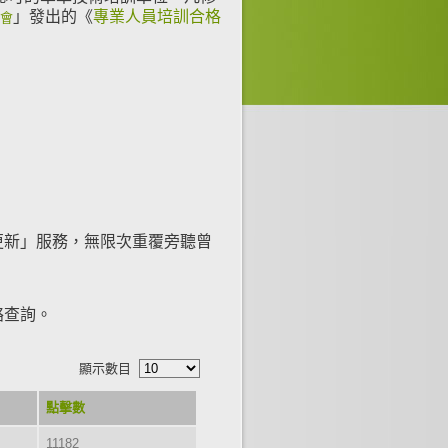
」發出的《
專業人員培訓合格
會
更新」服務，無限次重覆旁聽曾
絡查詢。
顯示數目
點擊數
11182